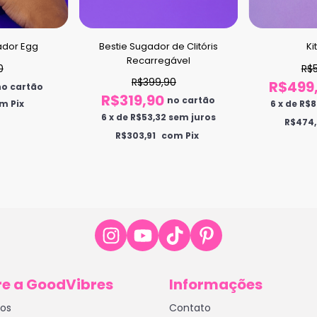
Bestie Sugador de Clitóris
Ki
ador Egg
Recarregável
R$
0
R$399,90
R$499
no cartão
R$319,90
no cartão
6
x
de
R$8
m Pix
6
x
de
R$53,32
sem juros
R$474,
R$303,91
com Pix
e a GoodVibres
Informações
tos
Contato