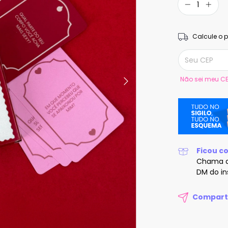
Calcule o p
Entregas para o
Não sei meu C
Ficou c
Chama 
DM do i
Compart