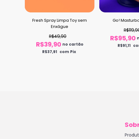
let
Fresh Spray Limpa Toy sem
Go! Masturb
Enxágue
R$119,9
R$49,90
artão
R$95,90
R$39,90
juros
no cartão
R$91,11
co
R$37,91
com Pix
ix
Sobr
Produ