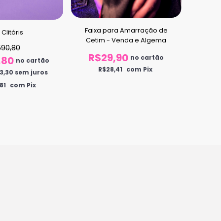
Faixa para Amarração de
Kit G
t Clitóris
Cetim - Venda e Algema
590,80
R$29,90
no cartão
,80
no cartão
R$
R$28,41
com Pix
3,30
sem juros
R
81
com Pix