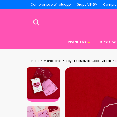
Comprar pelo Whatsapp
Grupo VIP GV
Compre 
Produtos
Dicas pa
Início
•
Vibradores
•
Toys Exclusivos Good Vibres
•