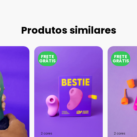
Produtos similares
FRETE
FRETE
GRÁTIS
GRÁTIS
2 cores
2 cores