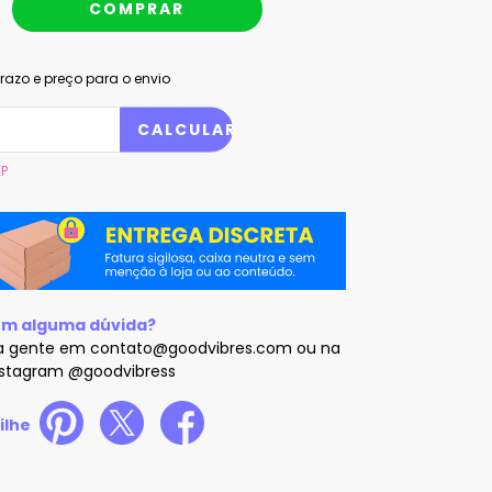
razo e preço para o envio
 CEP:
CALCULAR
EP
om alguma dúvida?
a gente em
contato@goodvibres.com
ou na
nstagram @goodvibress
ilhe