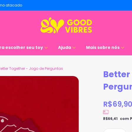
no atacado
ra escolher seu toy
Ajuda
Mais sobre nós
Better Together - Jogo de Perguntas
Better
Pergu
R$69,9
R$66,41
com P