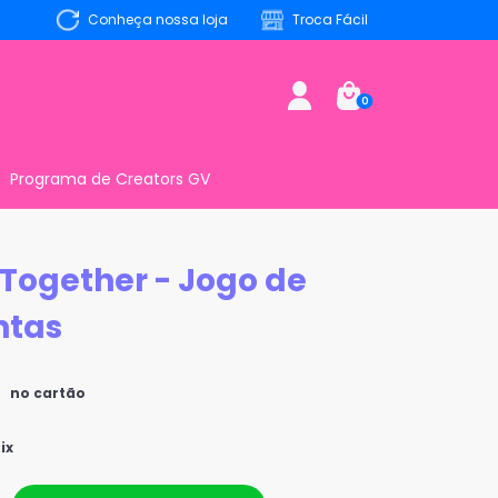
Conheça nossa loja
Troca Fácil
0
Programa de Creators GV
 Together - Jogo de
ntas
0
no cartão
ix